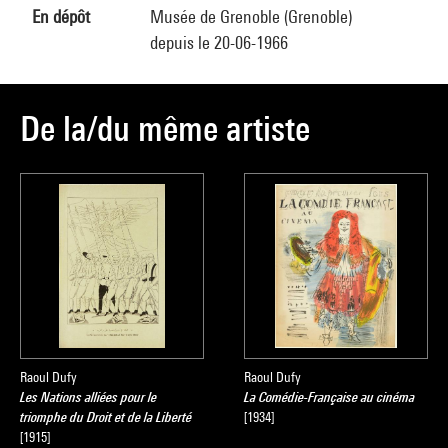
En dépôt
Musée de Grenoble (Grenoble)
depuis le 20-06-1966
De la/du même artiste
Raoul Dufy
Raoul Dufy
Les Nations alliées pour le
La Comédie-Française au cinéma
triomphe du Droit et de la Liberté
[1934]
[1915]