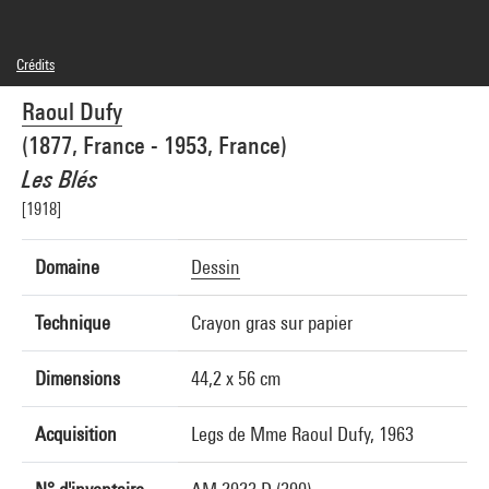
Crédits
Légende : Image du Musée de Grenoble
Raoul Dufy
© Adagp, Paris
Crédit photographique : André Morin
(1877, France - 1953, France)
Réf. image : 3I03723 [RECOL]
Les Blés
[1918]
Domaine
Dessin
Technique
Crayon gras sur papier
Dimensions
44,2 x 56 cm
Acquisition
Legs de Mme Raoul Dufy, 1963