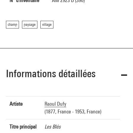
N° d'inventaire
AM 2923 D (390)
champ
paysage
village
Informations détaillées
Artiste
Raoul Dufy
(1877, France - 1953, France)
Titre principal
Les Blés