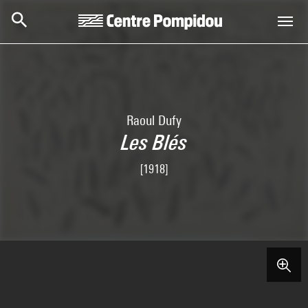
Aller au contenu principal
Centre Pompidou
Raoul Dufy
Les Blés
[1918]