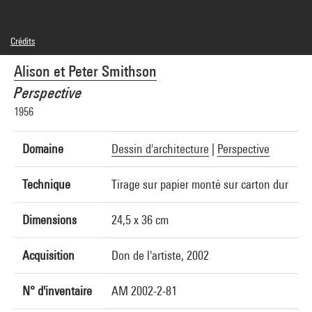
Crédits
© Smithson Family Collection
Alison et Peter Smithson
Crédit photographique : Centre Pompidou, MNAM-CCI/Philippe Migeat/Dist.
GrandPalaisRmn
Perspective
Réf. image : 4F30976 [2002 CX 3158]
Diffusion image :
1956
GrandPalaisRmnPhoto
Domaine
Dessin d'architecture
|
Perspective
Technique
Tirage sur papier monté sur carton dur
Dimensions
24,5 x 36 cm
Acquisition
Don de l'artiste, 2002
N° d'inventaire
AM 2002-2-81