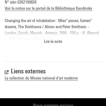
N° isbn 0262190826
Voir la notice sur le portail de la Bibliothèque Kandinsky
Changing the art of inhabitation : Mies'' pieces, Eames''
dreams, The Smithsons / Alison and Peter Smithson. -
London, Zurich, Munich : Artemis, 1994. -156 p. : ill. (Reprod.
p. 108) . N° isbn 1874-056-37-4
Lire la suite
Voir la notice sur le portail de la Bibliothèque Kandinsky
Modernism without rhetoric : essays on the work of Alison
and Peter Smithson / ed. by Helena Webster. - London :
Academy, 1977. - 224 p. (Reprod. p. 43,184) . N° issn 1-85490-
Liens externes
495-7
La collection du Musée national d’art moderne
Voir la notice sur le portail de la Bibliothèque Kandinsky
The Charged Void, Architecture / Alison and Peter Smithson.
- New York : Monacelli Press, 2001. - 599 p. : ill. (Reprod. p.
Nous sommes sociaux