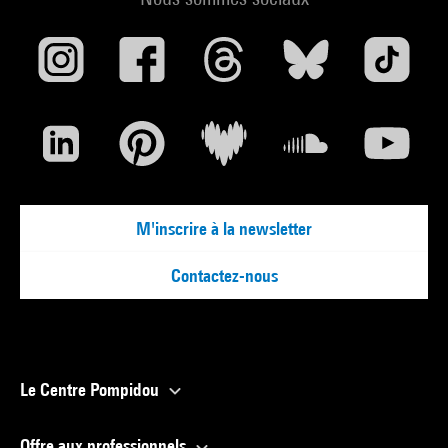
179) . N° isbn 1-580-93050-6
Voir la notice sur le portail de la Bibliothèque Kandinsky
Superarchitecture : le futur de l''architecture 1950-1970 /
Dominique Rouillard. - Paris : Ed. de la Villette, 2004. - 542 p.
(Reprod. p. 39, cit. en réf. au même projet, p. 38-41) . N° isbn
2-903539-68-5
Voir la notice sur le portail de la Bibliothèque Kandinsky
M'inscrire à la newsletter
Contactez-nous
Le Centre Pompidou
Offre aux professionnels