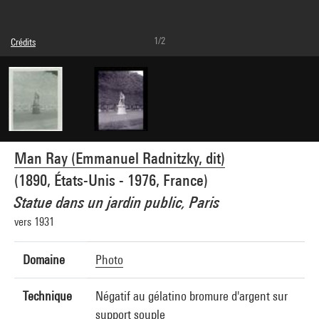
1/2
Crédits
© Man Ray Trust / Adagp, Paris
Réf. image : 4G21592
Man Ray (Emmanuel Radnitzky, dit)
(1890, États-Unis - 1976, France)
Statue dans un jardin public, Paris
vers 1931
Domaine
Photo
Technique
Négatif au gélatino bromure d'argent sur
support souple