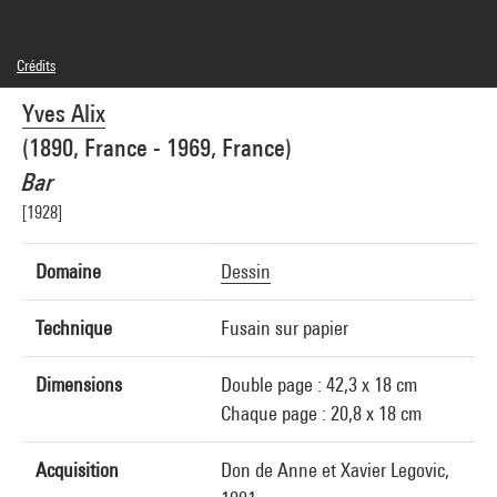
Crédits
© Adagp, Paris
Yves Alix
Crédit photographique : Centre Pompidou, MNAM-CCI/Philippe Migeat/Dist.
GrandPalaisRmn
(1890, France - 1969, France)
Réf. image : 4N81189
Diffusion image :
Bar
GrandPalaisRmnPhoto
[1928]
Domaine
Dessin
Technique
Fusain sur papier
Dimensions
Double page : 42,3 x 18 cm
Chaque page : 20,8 x 18 cm
Acquisition
Don de Anne et Xavier Legovic,