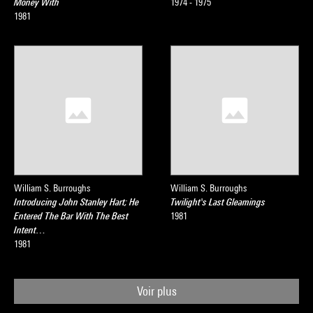
Money With
1974 - 1975
1981
William S. Burroughs
William S. Burroughs
Introducing John Stanley Hart; He
Twilight's Last Gleamings
Entered The Bar With The Best
1981
Intent…
1981
Voir plus