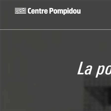
Aller au contenu principal
Centre Pompidou
La p