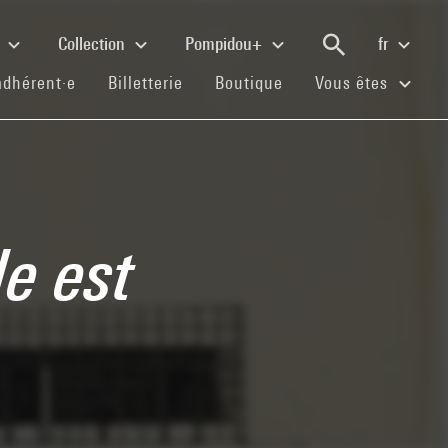
e
Collection
Pompidou+
fr
(current)
(current)
(current)
adhérent·e
Billetterie
Boutique
Vous êtes
e est