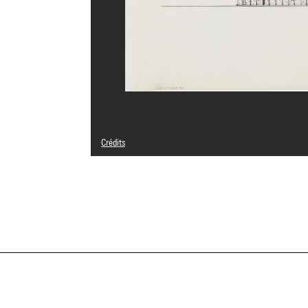
Crédits
© Paul Nelson
Crédit photographique : Centre Pompidou, MNAM-CCI/Ceci
Réf. image : 4Y20049
Diffusion image :
GrandPalaisRmnPhoto