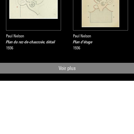
Paul Nelson
Paul Nelson
Plan du rez-de-chaussée, détail
Plan d'étage
1936
1936
Voir plus