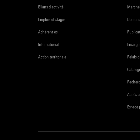
Bilans d'activité
Marchés
Emplois et stages
Demande
Adhérent·es
Publicat
International
Enseign
Action territoriale
Relais 
Catalogu
Recher
Accès a
Espace 