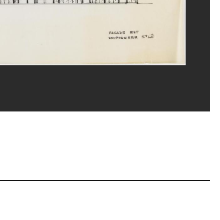
lia Laulanne/Dist. GrandPalaisRmn