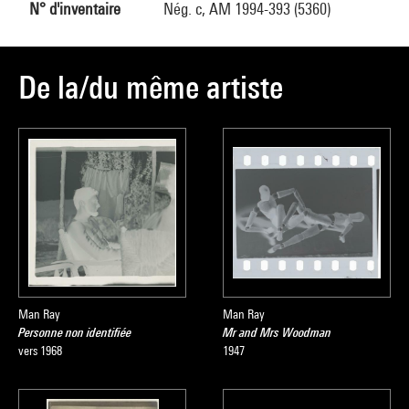
N° d'inventaire
Nég. c, AM 1994-393 (5360)
De la/du même artiste
Man Ray
Man Ray
Personne non identifiée
Mr and Mrs Woodman
vers 1968
1947