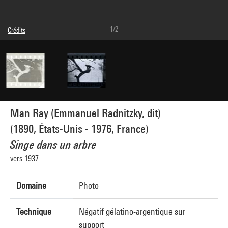
1/2
Crédits
© Man Ray Trust / Adagp, Paris
Réf. image : 4G09730
Man Ray (Emmanuel Radnitzky, dit)
(1890, États-Unis - 1976, France)
Singe dans un arbre
vers 1937
Domaine
Photo
Technique
Négatif gélatino-argentique sur
support