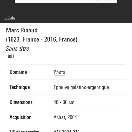
Crédits
© Marc Riboud / Fonds Marc Riboud au MNAAG
Marc Riboud
Crédit photographique : Centre Pompidou, MNAM-CCI/Georges Meguerditchian/Dist.
GrandPalaisRmn
(1923, France - 2016, France)
Réf. image : 4N01015
Diffusion image :
Sans titre
GrandPalaisRmnPhoto
1981
Domaine
Photo
Technique
Epreuve gélatino-argentique
Dimensions
40 x 30 cm
Acquisition
Achat, 2004