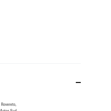
: Rovereto,
 Actes Sud,