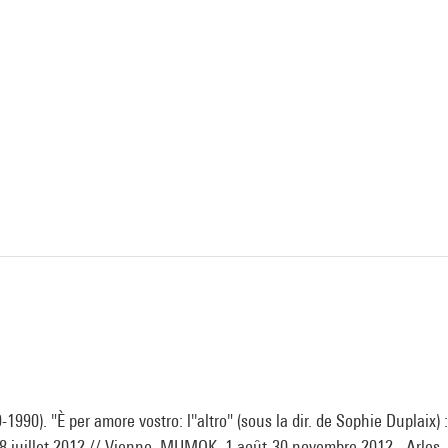
1990). "È per amore vostro: l''altro" (sous la dir. de Sophie Duplaix) 
 juillet 2012 // Vienne, MUMOK, 1 août-30 novembre 2012.- Arles,