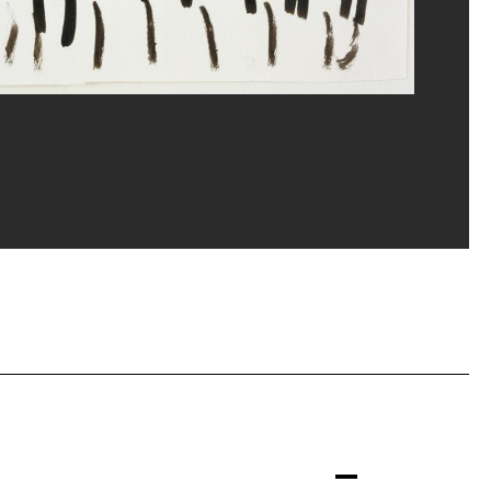
ippe Migeat/Dist. GrandPalaisRmn