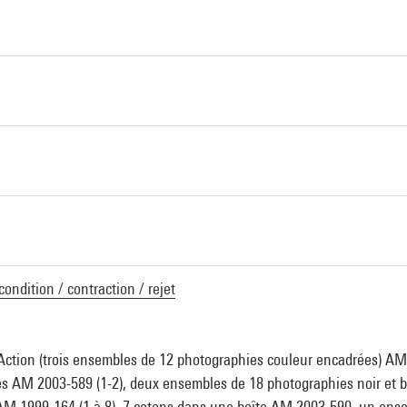
condition / contraction / rejet
'Action (trois ensembles de 12 photographies couleur encadrées) A
s AM 2003-589 (1-2), deux ensembles de 18 photographies noir et 
n AM 1999-164 (1 à 8), 7 cotons dans une boîte AM 2003-590, un ens