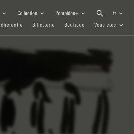
e
Collection
Pompidou+
fr
(current)
(current)
(current)
adhérent·e
Billetterie
Boutique
Vous êtes