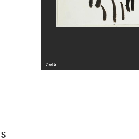
Crédits
© Adagp, Paris
Crédit photographique : Centre Pompidou, MNAM-CCI/Phil
Réf. image : 4R00564 [2000 CX 0040]
es