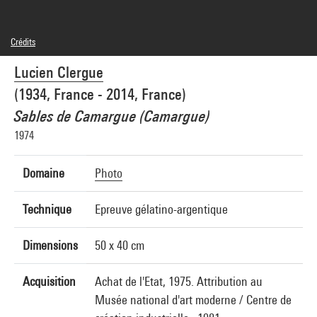
Crédits
© Atelier Lucien Clergue / SAIF
Lucien Clergue
Crédit photographique : Centre Pompidou, MNAM-CCI/Georges Meguerditchian/Dist.
GrandPalaisRmn
(1934, France - 2014, France)
Réf. image : 4N60176
Diffusion image :
Sables de Camargue (Camargue)
GrandPalaisRmnPhoto
1974
Domaine
Photo
Technique
Epreuve gélatino-argentique
Dimensions
50 x 40 cm
Acquisition
Achat de l'Etat, 1975. Attribution au
Musée national d'art moderne / Centre de