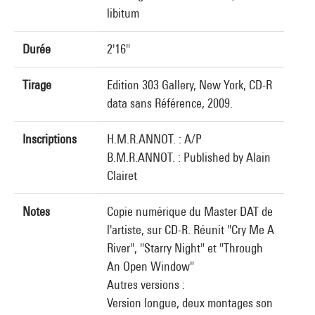
libitum
Durée
2'16"
Tirage
Edition 303 Gallery, New York, CD-R
data sans Référence, 2009.
Inscriptions
H.M.R.ANNOT. : A/P
B.M.R.ANNOT. : Published by Alain
Clairet
Notes
Copie numérique du Master DAT de
l'artiste, sur CD-R. Réunit "Cry Me A
River", "Starry Night" et "Through
An Open Window"
Autres versions :
Version longue, deux montages son