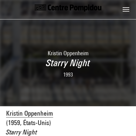
Aller au contenu principal
Centre Pompidou
Kristin Oppenheim
Starry Night
1993
Kristin Oppenheim
(1959, États-Unis)
Starry Night