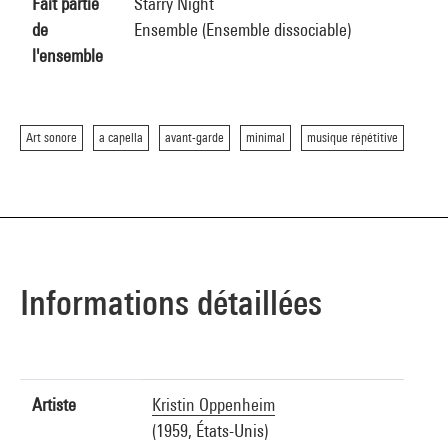
Fait partie
Starry Night
de
Ensemble (Ensemble dissociable)
l'ensemble
Art sonore
a capella
avant-garde
minimal
musique répétitive
Informations détaillées
Artiste
Kristin Oppenheim
(1959, États-Unis)