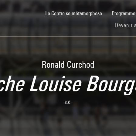
(current)
Le Centre se métamorphose
Programm
Devenir 
Ronald Curchod
iche Louise Bourg
s.d.