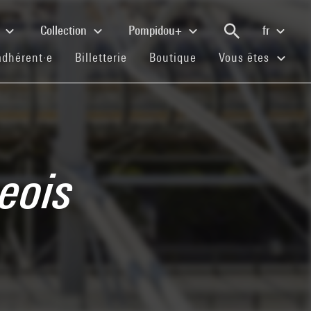
e
Collection
Pompidou+
fr
(current)
(current)
(current)
adhérent·e
Billetterie
Boutique
Vous êtes
eois