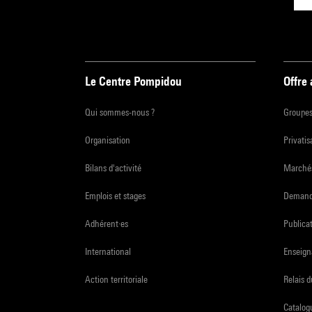
Le Centre Pompidou
Offre
Qui sommes-nous ?
Groupe
Organisation
Privatis
Bilans d'activité
Marchés
Emplois et stages
Demande
Adhérent·es
Publicat
International
Enseign
Action territoriale
Relais 
Catalogu