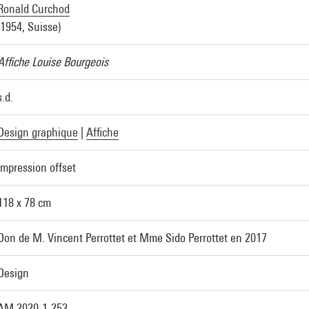
Ronald Curchod
(1954, Suisse)
Affiche Louise Bourgeois
s.d.
Design graphique
|
Affiche
Impression offset
118 x 78 cm
Don de M. Vincent Perrottet et Mme Sido Perrottet en 2017
Design
AM 2020-1-253