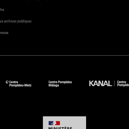
che
ux archives publiques
presse