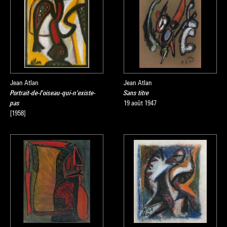
Jean Atlan
Jean Atlan
Portrait-de-l'oiseau-qui-n'existe-
Sans titre
pas
19 août 1947
[1958]