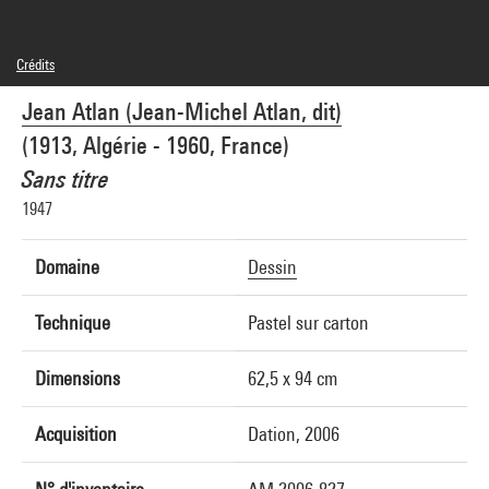
Crédits
© Adagp, Paris
Jean Atlan (Jean-Michel Atlan, dit)
Crédit photographique : Centre Pompidou, MNAM-CCI/Georges Meguerditchian/Dist.
GrandPalaisRmn
(1913, Algérie - 1960, France)
Réf. image : 4N02619
Diffusion image :
Sans titre
GrandPalaisRmnPhoto
1947
Domaine
Dessin
Technique
Pastel sur carton
Dimensions
62,5 x 94 cm
Acquisition
Dation, 2006