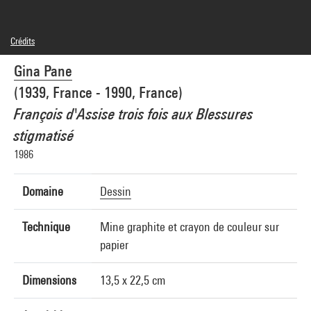
Crédits
© Adagp, Paris
Gina Pane
Crédit photographique : Centre Pompidou, MNAM-CCI/Philippe Migeat/Dist.
GrandPalaisRmn
(1939, France - 1990, France)
Réf. image : 4R00494 [2000 CX 0291]
François d'Assise trois fois aux Blessures
stigmatisé
1986
Domaine
Dessin
Technique
Mine graphite et crayon de couleur sur
papier
Dimensions
13,5 x 22,5 cm