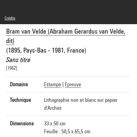
Crédits
© Adagp, Paris
Bram van Velde (Abraham Gerardus van Velde,
Crédit photographique : Centre Pompidou, MNAM-CCI/Philippe Migeat/Dist.
GrandPalaisRmn
dit)
Réf. image : 4N85183
Diffusion image :
(1895, Pays-Bas - 1981, France)
GrandPalaisRmnPhoto
Sans titre
[1962]
Domaine
Estampe
|
Epreuve
Technique
Lithographie noir et blanc sur papier
d'Arches
Dimensions
33 x 50 cm
Feuille : 50,5 x 65,5 cm