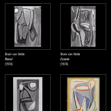
Bram van Velde
Bram van Velde
Recul
Ecoute
[1974]
[1974]