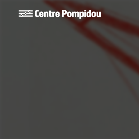
Aller au contenu principal
Centre Pompidou