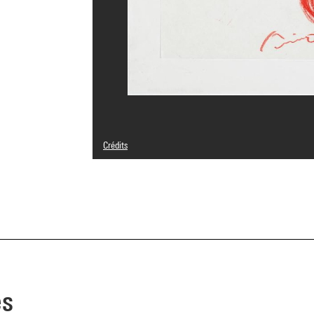
Crédits
© Tadao Ando
Crédit photographique : Centre Pompidou, MNAM-CCI/Phil
Réf. image : 4N26381
Diffusion image :
GrandPalaisRmnPhoto
es