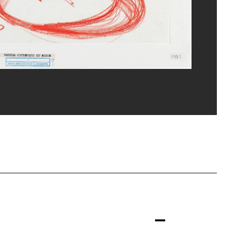
ippe Migeat/Dist. GrandPalaisRmn