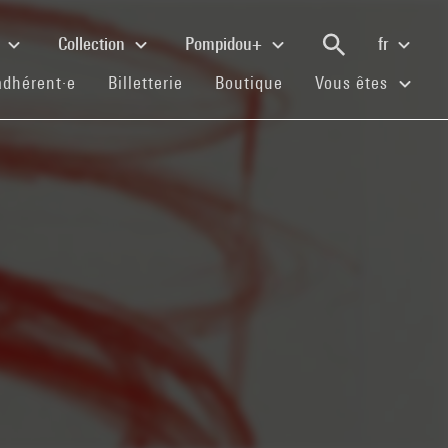
e
Collection
Pompidou+
fr
(current)
(current)
(current)
adhérent·e
Billetterie
Boutique
Vous êtes