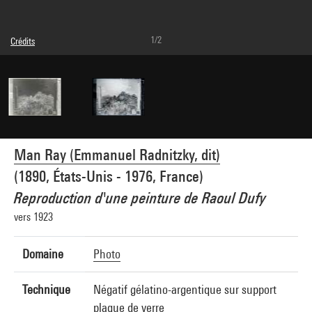
1/2
Crédits
© Man Ray Trust / Adagp, Paris
Réf. image : 4G05024
Man Ray (Emmanuel Radnitzky, dit)
(1890, États-Unis - 1976, France)
Reproduction d'une peinture de Raoul Dufy
vers 1923
Domaine
Photo
Technique
Négatif gélatino-argentique sur support
plaque de verre