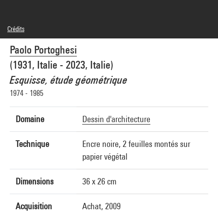
Crédits
© Paolo Portoghesi
Paolo Portoghesi
Crédit photographique : Centre Pompidou, MNAM-CCI/Philippe Migeat/Dist.
GrandPalaisRmn
(1931, Italie - 2023, Italie)
Réf. image : 4N23109
Diffusion image :
Esquisse, étude géométrique
GrandPalaisRmnPhoto
1974 - 1985
Domaine
Dessin d'architecture
Technique
Encre noire, 2 feuilles montés sur
papier végétal
Dimensions
36 x 26 cm
Acquisition
Achat, 2009