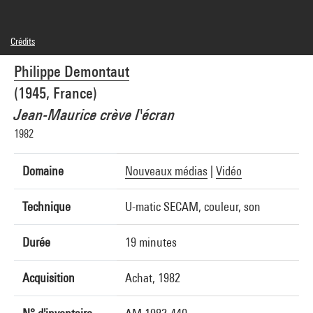
Crédits
© Adagp, Paris
Philippe Demontaut
Crédit photographique : Service de la documentation photographique du MNAM -
Centre Pompidou, MNAM-CCI
(1945, France)
Réf. image : 2A41134 [1994 CX 1147]
Jean-Maurice crève l'écran
1982
Domaine
Nouveaux médias
|
Vidéo
Technique
U-matic SECAM, couleur, son
Durée
19 minutes
Acquisition
Achat, 1982