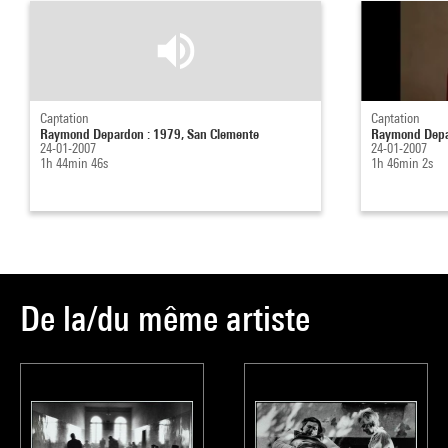
Captation
Captation
Raymond Depardon : 1979, San Clemente
Raymond Depa
24-01-2007
24-01-2007
1h 44min 46s
1h 46min 2s
De la/du même artiste