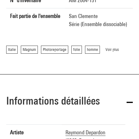
N° d'inventaire
AM 2004-151
Fait partie de l'ensemble
San Clemente
Série (Ensemble dissociable)
Italie
Magnum
Photoreportage
folie
homme
Voir plus
Informations détaillées
Artiste
Raymond Depardon