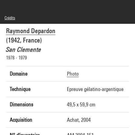
Crédits
© Raymond Depardon / Magnum Photos
Raymond Depardon
Crédit photographique : Centre Pompidou, MNAM-CCI/Georges Meguerditchian/Dist.
GrandPalaisRmn
(1942, France)
Réf. image : 4N01075
San Clemente
1978 - 1979
Domaine
Photo
Technique
Epreuve gélatino-argentique
Dimensions
49,5 x 59,9 cm
Acquisition
Achat, 2004