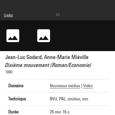
1/2
Crédits
© droits réservés
Crédit photographique : Service de la documentation photographique du MNAM -
Centre Pompidou, MNAM-CCI
Réf. image : 2A41312 [1994 CX 1337]
Jean-Luc Godard, Anne-Marie Miéville
Dixième mouvement (Roman/Economie)
1980
Domaine
Nouveaux médias
|
Vidéo
Technique
BVU, PAL, couleur, son
Durée
26 min 16 s