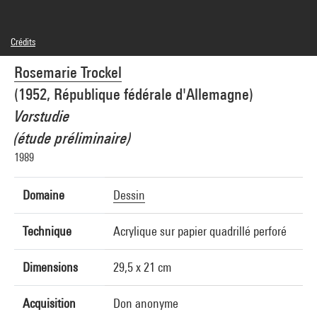
Crédits
© Adagp, Paris
Rosemarie Trockel
Crédit photographique : Centre Pompidou, MNAM-CCI/Georges Meguerditchian/Dist.
GrandPalaisRmn
(1952, République fédérale d'Allemagne)
Réf. image : 4N10659
Diffusion image :
Vorstudie
GrandPalaisRmnPhoto
(étude préliminaire)
1989
Domaine
Dessin
Technique
Acrylique sur papier quadrillé perforé
Dimensions
29,5 x 21 cm
Acquisition
Don anonyme