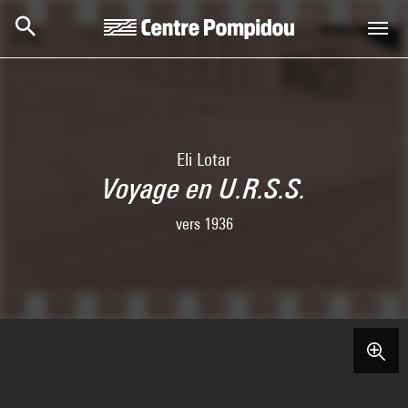
Aller au contenu principal
Centre Pompidou
Eli Lotar
Voyage en U.R.S.S.
vers 1936