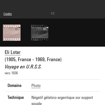
1/2
Crédits
© Eli Lotar
Crédit photographique : Centre Pompidou, MNAM-CCI/Dist. GrandPalaisRmn
Réf. image : 4G28042
Diffusion image :
GrandPalaisRmnPhoto
Eli Lotar
(1905, France - 1969, France)
Voyage en U.R.S.S.
vers 1936
Domaine
Photo
Technique
Négatif gélatino-argentique sur support
souple