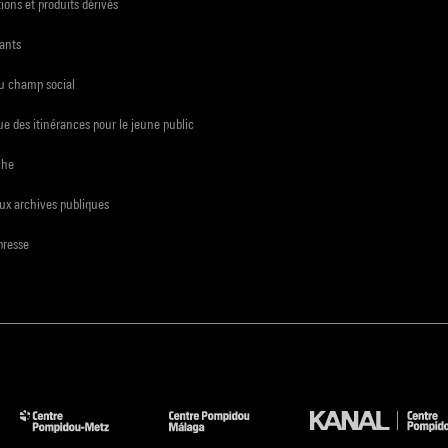
ions et produits dérivés
ants
du champ social
e des itinérances pour le jeune public
che
ux archives publiques
presse