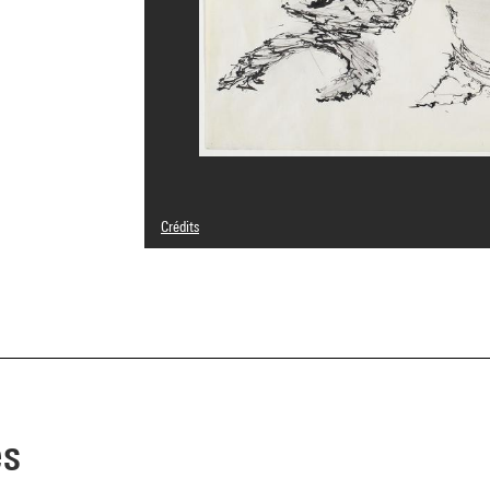
Crédits
© droits réservés
Crédit photographique : Centre Pompidou, MNAM-CCI/Phil
Réf. image : 4N84644
Diffusion image :
GrandPalaisRmnPhoto
es