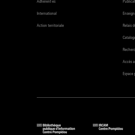
Adhérent·es
Publicat
International
Enseign
Action territoriale
Relais 
Catalogu
Recher
Accès a
Espace 