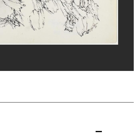
ippe Migeat/Dist. GrandPalaisRmn