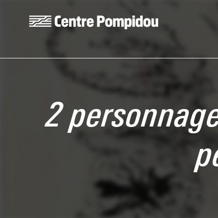
Aller au contenu principal
Centre Pompidou
2 personnages
p