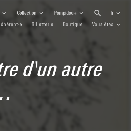
e
Collection
Pompidou+
fr
(current)
(current)
(current)
adhérent·e
Billetterie
Boutique
Vous êtes
tre d'un autre
.…