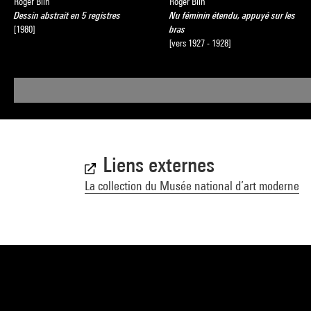
Roger Blin
Roger Blin
Dessin abstrait en 5 registres
Nu féminin étendu, appuyé sur les
[1980]
bras
[vers 1927 - 1928]
Liens externes
La collection du Musée national d’art moderne