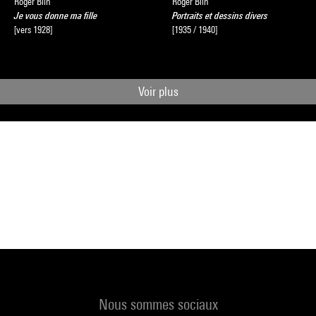
Roger Blin
Roger Blin
Je vous donne ma fille
Portraits et dessins divers
[vers 1928]
[1935 / 1940]
Voir plus
Nous sommes sociaux