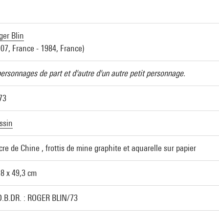
ger Blin
907, France - 1984, France)
personnages de part et d'autre d'un autre petit personnage.
73
ssin
cre de Chine , frottis de mine graphite et aquarelle sur papier
,8 x 49,3 cm
D.B.DR. : ROGER BLIN/73