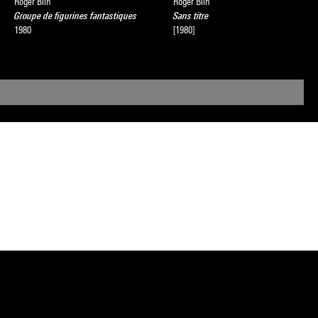
Roger Blin
Roger Blin
Groupe de figurines fantastiques
Sans titre
1980
[1980]