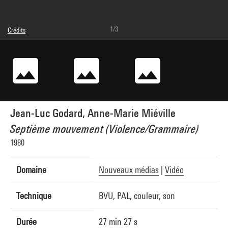
1/3
Crédits
© droits réservés
Crédit photographique : Service de la documentation photographique du MNAM -
Centre Pompidou, MNAM-CCI
Réf. image : 2A41305 [1994 CX 1330]
Jean-Luc Godard, Anne-Marie Miéville
Septième mouvement (Violence/Grammaire)
1980
Domaine
Nouveaux médias
|
Vidéo
Technique
BVU, PAL, couleur, son
Durée
27 min 27 s