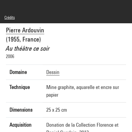
Crédits
© Adagp, Paris
Pierre Ardouvin
Crédit photographique : André Morin/Dist. GrandPalaisRmn
Réf. image : 4L01546
(1955, France)
Diffusion image :
GrandPalaisRmnPhoto
Au théâtre ce soir
2006
Domaine
Dessin
Technique
Mine graphite, aquarelle et encre sur
papier
Dimensions
25 x 25 cm
Acquisition
Donation de la Collection Florence et