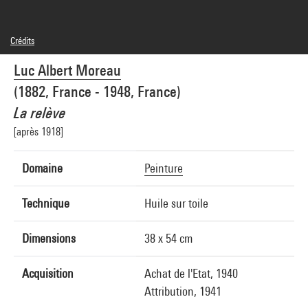
Crédits
Domaine public
Luc Albert Moreau
Crédit photographique : Centre Pompidou, MNAM-CCI/Bertrand Prévost/Dist.
GrandPalaisRmn
(1882, France - 1948, France)
Réf. image : 4N52695
Diffusion image :
La relève
GrandPalaisRmnPhoto
[après 1918]
Domaine
Peinture
Technique
Huile sur toile
Dimensions
38 x 54 cm
Acquisition
Achat de l'Etat, 1940
Attribution, 1941