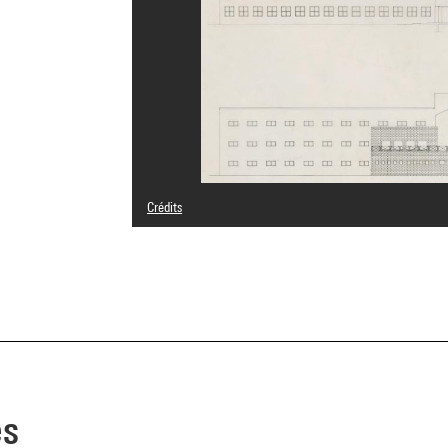
Crédits
© Salvatore Bisogni
Crédit photographique : Centre Pompidou, MNAM-CCI/Geo
Réf. image : 4N26472
Diffusion image :
GrandPalaisRmnPhoto
es