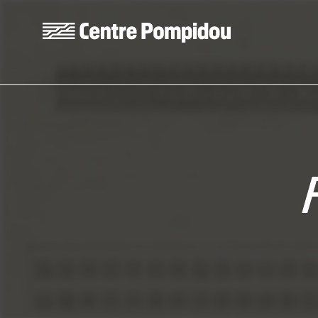
Aller au contenu principal
Centre Pompidou