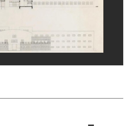
rges Meguerditchian/Dist. GrandPalaisRmn