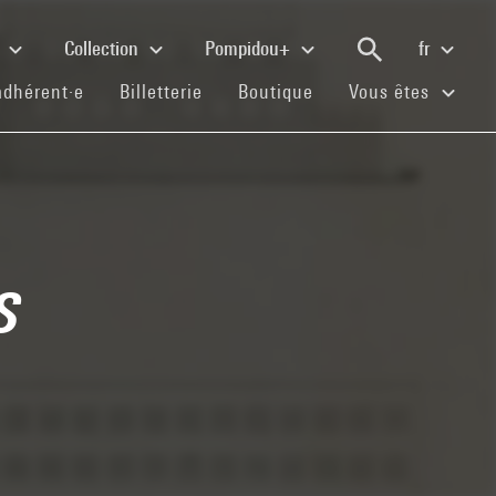
e
Collection
Pompidou+
fr
(current)
(current)
(current)
adhérent·e
Billetterie
Boutique
Vous êtes
s