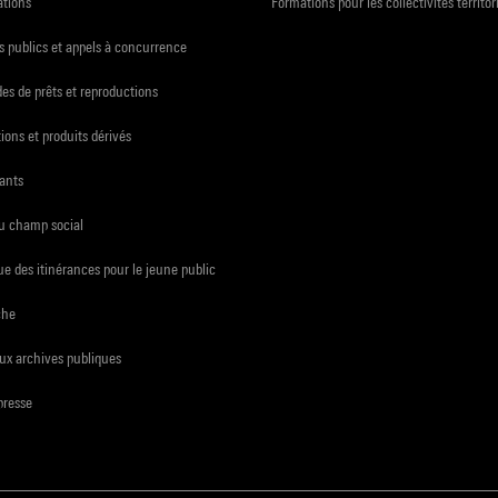
ations
Formations pour les collectivités territor
 publics et appels à concurrence
s de prêts et reproductions
ions et produits dérivés
ants
du champ social
e des itinérances pour le jeune public
che
ux archives publiques
presse