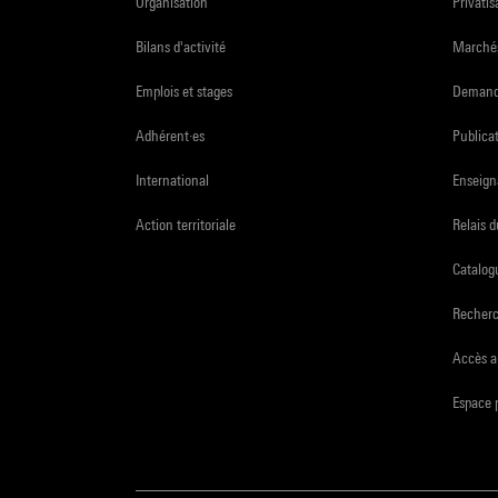
Organisation
Privatis
Bilans d'activité
Marchés
Emplois et stages
Demande
Adhérent·es
Publicat
International
Enseign
Action territoriale
Relais 
Catalogu
Recher
Accès a
Espace 