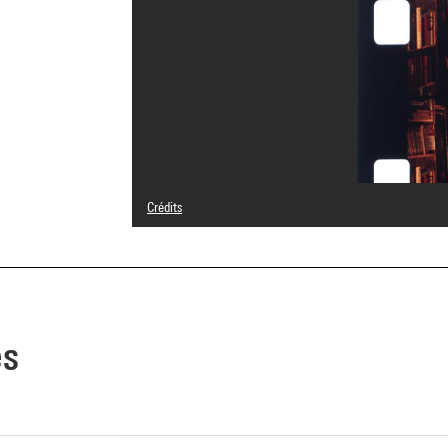
Crédits
© Michel Nedjar
Crédit photographique : Centre Pompidou, MNAM-CCI/Ser
Réf. image : 4N10511
Diffusion image :
GrandPalaisRmnPhoto
es