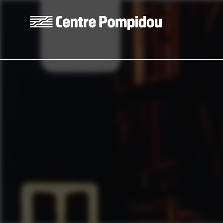
Aller au contenu principal
Centre Pompidou