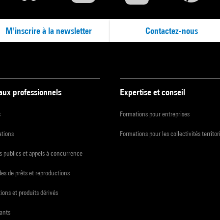
M'inscrire à la newsletter
Contactez-nous
 aux professionnels
Expertise et conseil
s
Formations pour entreprises
ations
Formations pour les collectivités territor
 publics et appels à concurrence
s de prêts et reproductions
ions et produits dérivés
ants