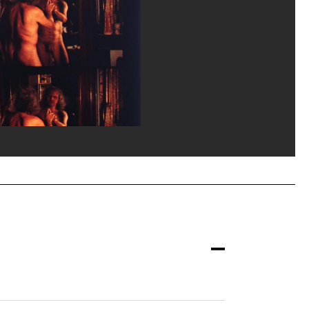
vice de la documentation photographique du MNAM/Dist. GrandPalaisRmn