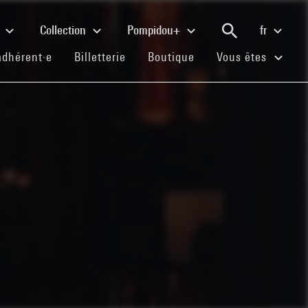
e
Collection
Pompidou+
fr
(current)
(current)
(current)
adhérent·e
Billetterie
Boutique
Vous êtes