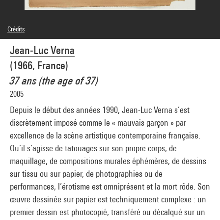
Crédits
© Adagp, Paris
Jean-Luc Verna
Crédit photographique : Centre Pompidou, MNAM-CCI/Philippe Migeat/Dist.
GrandPalaisRmn
(1966, France)
Réf. image : 4N03723
Diffusion image :
37 ans (the age of 37)
GrandPalaisRmnPhoto
2005
Depuis le début des années 1990, Jean-Luc Verna s’est
discrètement imposé comme le « mauvais garçon » par
excellence de la scène artistique contemporaine française.
Qu’il s’agisse de tatouages sur son propre corps, de
maquillage, de compositions murales éphémères, de dessins
sur tissu ou sur papier, de photographies ou de
performances, l’érotisme est omniprésent et la mort rôde. Son
œuvre dessinée sur papier est techniquement complexe : un
premier dessin est photocopié, transféré ou décalqué sur un