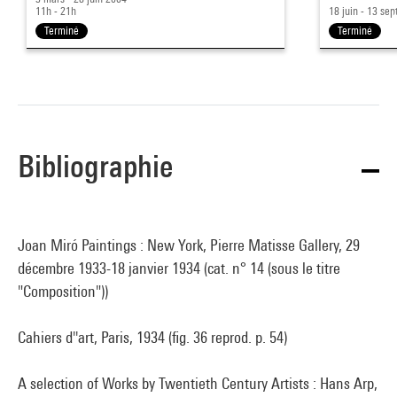
11h - 21h
18 juin - 13 sep
Terminé
Terminé
Bibliographie
Joan Miró Paintings : New York, Pierre Matisse Gallery, 29
décembre 1933-18 janvier 1934 (cat. n° 14 (sous le titre
"Composition"))
Cahiers d''art, Paris, 1934 (fig. 36 reprod. p. 54)
A selection of Works by Twentieth Century Artists : Hans Arp,