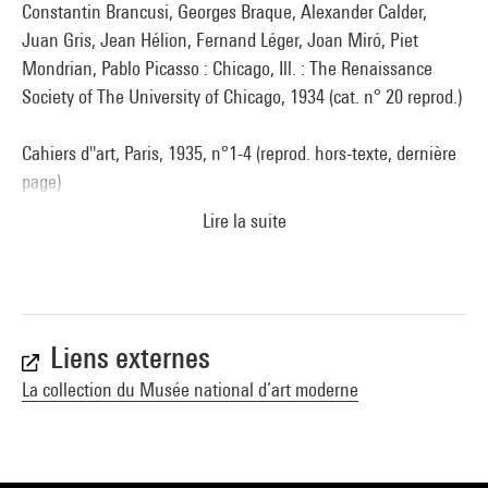
Constantin Brancusi, Georges Braque, Alexander Calder,
Juan Gris, Jean Hélion, Fernand Léger, Joan Miró, Piet
Mondrian, Pablo Picasso : Chicago, Ill. : The Renaissance
Society of The University of Chicago, 1934 (cat. n° 20 reprod.)
Cahiers d''art, Paris, 1935, n°1-4 (reprod. hors-texte, dernière
page)
Lire la suite
Joan Miró : New York, The Museum of Modern Art, 18
novembre 1941-11 janvier 1942 (reprod. p. 57)
Erben (Walter).- Joan Miró.- Monte Carlo : André Sauret,
1960 (fig. 58 reprod.)
Liens externes
La collection du Musée national d’art moderne
DUPIN (Jacques). - Miró. - Paris : Flammarion, 1961 (cat. n°
339 reprod. p. 511)