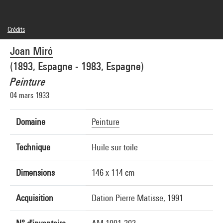
Crédits
© Successió Miró / Adagp, Paris
Joan Miró
Crédit photographique : Centre Pompidou, MNAM-CCI/Jean-François Tomasian/Dist.
GrandPalaisRmn
(1893, Espagne - 1983, Espagne)
Réf. image : 4R15843 [1997 CX 0227]
Peinture
04 mars 1933
Domaine
Peinture
Technique
Huile sur toile
Dimensions
146 x 114 cm
Acquisition
Dation Pierre Matisse, 1991