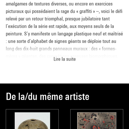
amalgames de textures diverses, ou encore en exercices
picturaux qui possédaient la rage du « graffiti » –, voici le défi
relevé par un retour triomphal, presque jubilatoire tant
l’exécution de la série est rapide, aux moyens seuls de la
peinture. S’y manifeste un langage plastique neuf et maîtrisé
: une sorte d’alphabet de signes géants se déploie tout au
long des dix-huit grands panneaux muraux : des « formes-
mères » géantes, des concrétions osseuses biomorphiques,
Lire la suite
organiques, ni figuratives ni abstraites, tour à tour d’une
précision extrême et en gestation, diurnes et nocturnes,
inertes et vivantes, flottent dans des espaces cosmiques,
brassés de multiples irisations colorées de terre ou d’air. Leur
pouvoir de suggestion est total, tout à la fois visuel, sonore et
De la/du même artiste
poétique, comme le sera le message d’espoir donné par Miró,
en 1940-1941, par la série des vingt-trois « Constellations »,
peintes à Varengeville et à Palma de Majorque. Il a valeur,
pour lui qui avait déjà déclaré en 1928 que la « peinture est