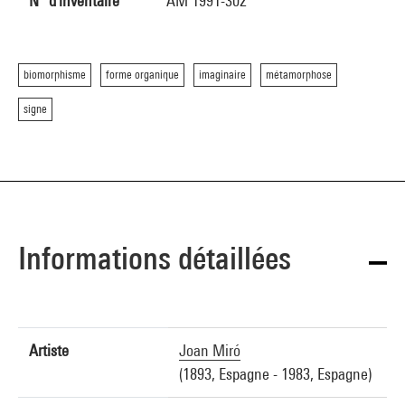
N° d'inventaire
AM 1991-302
biomorphisme
forme organique
imaginaire
métamorphose
signe
Informations détaillées
Artiste
Joan Miró
(1893, Espagne - 1983, Espagne)