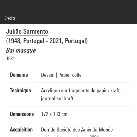
Crédits
© Julião Sarmento
Julião Sarmento
Crédit photographique : Centre Pompidou, MNAM-CCI/Philippe Migeat/Dist.
GrandPalaisRmn
(1948, Portugal - 2021, Portugal)
Réf. image : 4R08428 [1990 CX 0073]
Diffusion image :
Bal masqué
GrandPalaisRmnPhoto
1984
Domaine
Dessin
|
Papier collé
Technique
Acrylique sur fragments de papier kraft,
journal sur kraft
Dimensions
172 x 133 cm
Acquisition
Don de Société des Amis du Musée