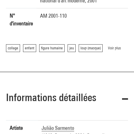
national d'art moderne, 2001
N°
AM 2001-110
d'inventaire
collage
enfant
figure humaine
jeu
loup (masque)
Voir plus
Informations détaillées
Artiste
Julião Sarmento