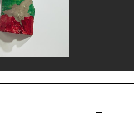
vice de la documentation photographique du MNAM/Dist. GrandPalaisRmn