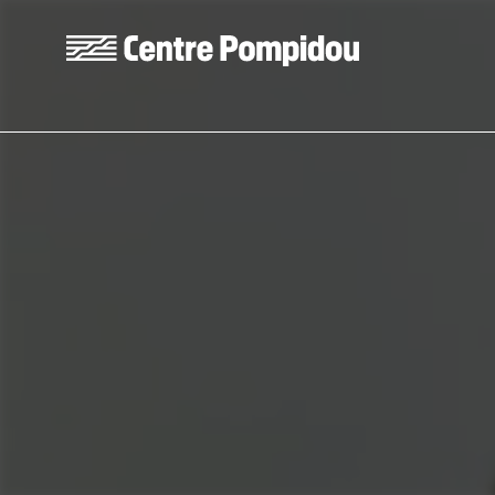
Aller au contenu principal
Centre Pompidou