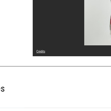
Crédits
© Adagp, Paris
Crédit photographique : Centre Pompidou, MNAM-CCI/Ser
Réf. image : 4R05769 [1984 CX 0224]
Diffusion image :
GrandPalaisRmnPhoto
es