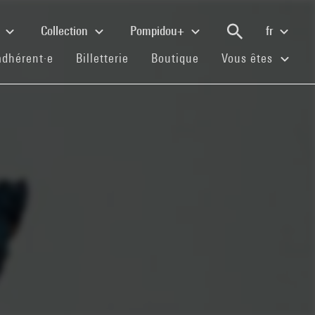
e
Collection
Pompidou+
fr
(current)
(current)
(current)
adhérent·e
Billetterie
Boutique
Vous êtes