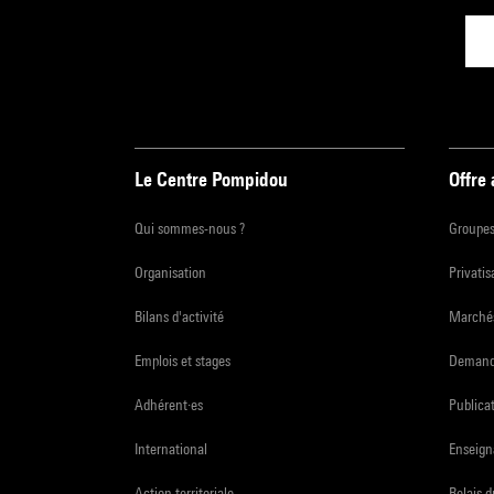
Le Centre Pompidou
Offre
Qui sommes-nous ?
Groupe
Organisation
Privatis
Bilans d'activité
Marchés
Emplois et stages
Demande
Adhérent·es
Publicat
International
Enseign
Action territoriale
Relais 