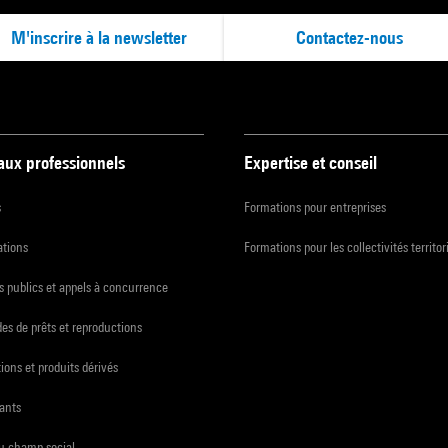
M'inscrire à la newsletter
Contactez-nous
 aux professionnels
Expertise et conseil
s
Formations pour entreprises
ations
Formations pour les collectivités territor
 publics et appels à concurrence
s de prêts et reproductions
ions et produits dérivés
ants
du champ social