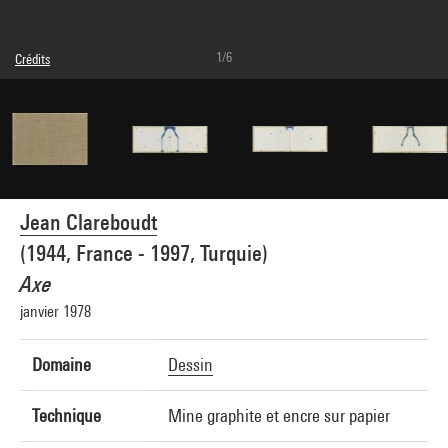
1/6
Crédits
Légende : Première de couverture
© Adagp, Paris
Crédit photographique : Centre Pompidou, MNAM-CCI/Georges Meguerditchian/Dist.
GrandPalaisRmn
Réf. image : 4N77989
Diffusion image :
GrandPalaisRmnPhoto
Jean Clareboudt
(1944, France - 1997, Turquie)
Axe
janvier 1978
Domaine
Dessin
Technique
Mine graphite et encre sur papier