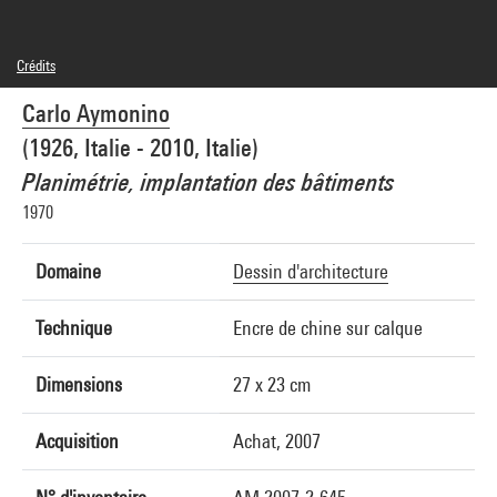
Crédits
© Carlo Aymonino
Carlo Aymonino
Crédit photographique : Centre Pompidou, MNAM-CCI/Philippe Migeat/Dist.
GrandPalaisRmn
(1926, Italie - 2010, Italie)
Réf. image : 4N24088
Diffusion image :
Planimétrie, implantation des bâtiments
GrandPalaisRmnPhoto
1970
Domaine
Dessin d'architecture
Technique
Encre de chine sur calque
Dimensions
27 x 23 cm
Acquisition
Achat, 2007