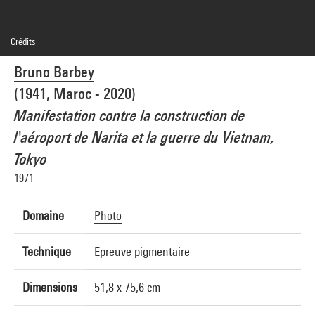
Crédits
© Bruno Barbey / Magnum Photos
Bruno Barbey
Crédit photographique : Centre Pompidou, MNAM-CCI/Bertrand Prévost/Dist.
GrandPalaisRmn
(1941, Maroc - 2020)
Réf. image : 4N57664
Manifestation contre la construction de
l'aéroport de Narita et la guerre du Vietnam,
Tokyo
1971
Domaine
Photo
Technique
Epreuve pigmentaire
Dimensions
51,8 x 75,6 cm