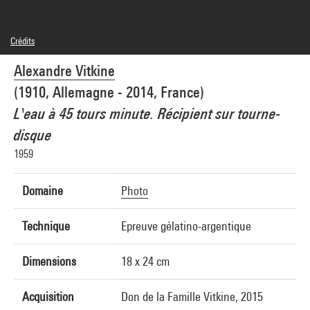
Crédits
© droits réservés
Alexandre Vitkine
Crédit photographique : Centre Pompidou, MNAM-CCI/Georges Meguerditchian/Dist.
GrandPalaisRmn
(1910, Allemagne - 2014, France)
Réf. image : 4N75220
Diffusion image :
L'eau à 45 tours minute. Récipient sur tourne-
GrandPalaisRmnPhoto
disque
1959
Domaine
Photo
Technique
Epreuve gélatino-argentique
Dimensions
18 x 24 cm
Acquisition
Don de la Famille Vitkine, 2015