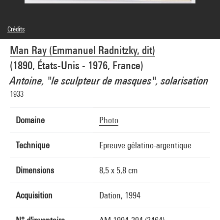
Crédits
© Man Ray Trust / Adagp, Paris
Man Ray (Emmanuel Radnitzky, dit)
Crédit photographique : Centre Pompidou, MNAM-CCI/Guy Carrard/Dist.
GrandPalaisRmn
(1890, États-Unis - 1976, France)
Réf. image : 4N17991
Diffusion image :
Antoine, "le sculpteur de masques", solarisation
GrandPalaisRmnPhoto
1933
Domaine
Photo
Technique
Epreuve gélatino-argentique
Dimensions
8,5 x 5,8 cm
Acquisition
Dation, 1994