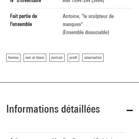
N° d'inventaire
AM 1994-394 (3464)
Fait partie de
Antoine, "le sculpteur de
l'ensemble
masques"
(Ensemble dissociable)
femme
noir et blanc
portrait
profil
solarisation
Informations détaillées