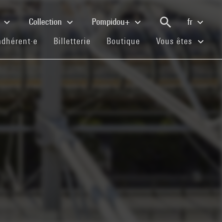
e
Collection
Pompidou+
fr
(current)
(current)
(current)
adhérent·e
Billetterie
Boutique
Vous êtes