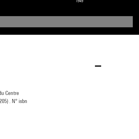
1949
 du Centre
205) . N° isbn