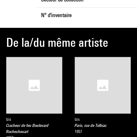
N° d'inventaire
De la/du même artiste
Izis
Izis
Cracheur de feu Boulevard
Paris, rue de Tolbiac
Rochechouart
1957