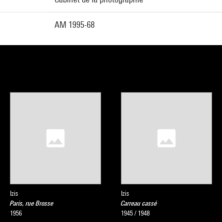
AM 1995-68
Izis
Izis
Paris, rue Brosse
Carreau cassé
1956
1945 / 1948