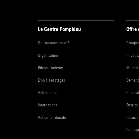
Le Centre Pompidou
Offre
Qui sommes-nous ?
Groupe
Organisation
Privatis
Bilans d'activité
Marchés
Emplois et stages
Demande
Adhérent·es
Publicat
International
Enseign
Action territoriale
Relais 
Catalogu