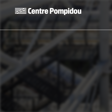
Aller au contenu principal
Centre Pompidou