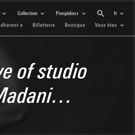
e
Collection
Pompidou+
fr
(current)
(current)
(current)
adhérent·e
Billetterie
Boutique
Vous êtes
ve of studio
 Madani…