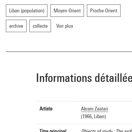
Liban (population)
Moyen-Orient
Proche-Orient
archive
collecte
Voir plus
Informations détaillé
Artiste
Akram Zaatari
(1966, Liban)
Titre principal
Objects of study : The arc