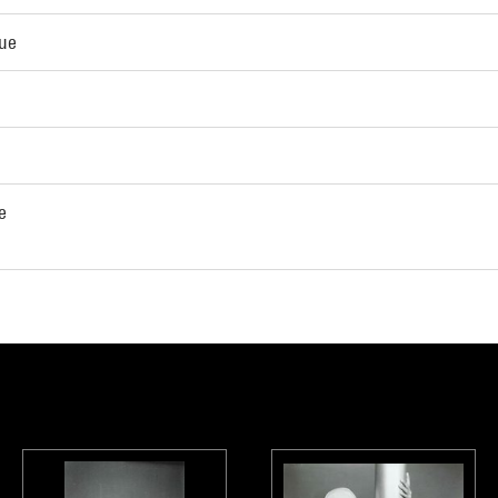
que
e