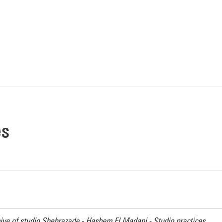
es
hive of studio Shehrazade - Hashem El Madani - Studio practices