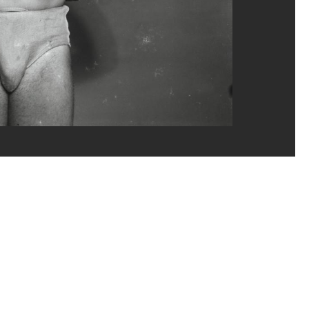
eguerditchian et Ph. Migeat/Dist. GrandPalaisRmn