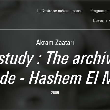
(current)
Le Centre se métamorphose
Programm
Devenir 
Akram Zaatari
study : The archi
ade - Hashem El
2006