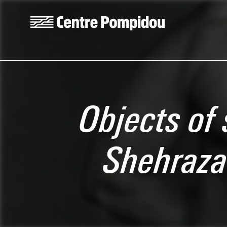
Aller au contenu principal
Centre Pompidou
Objects of 
Shehraz