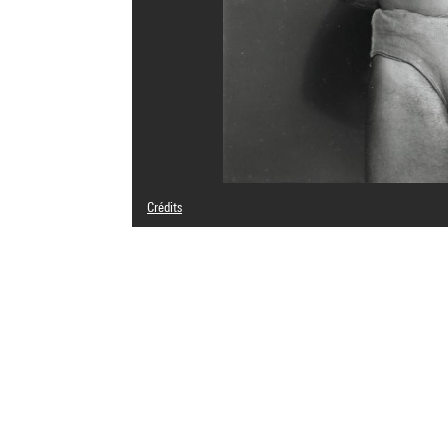
Crédits
© Akram Zaatari
Crédit photographique : Centre Pompidou, MNAM-CCI/G. M
Réf. image : 4N08946
Diffusion image :
GrandPalaisRmnPhoto