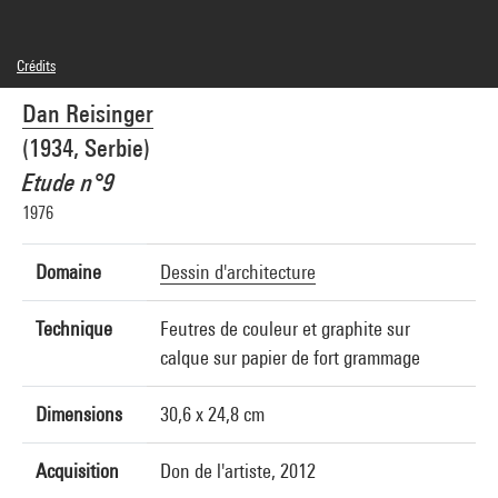
Crédits
© Dan Reisinger
Dan Reisinger
Crédit photographique : Centre Pompidou, MNAM-CCI/Georges Meguerditchian/Dist.
GrandPalaisRmn
(1934, Serbie)
Réf. image : 4N25752
Diffusion image :
Etude n°9
GrandPalaisRmnPhoto
1976
Domaine
Dessin d'architecture
Technique
Feutres de couleur et graphite sur
calque sur papier de fort grammage
Dimensions
30,6 x 24,8 cm
Acquisition
Don de l'artiste, 2012