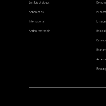
Emplois et stages
Demande
Adhérent·es
Publicat
International
Enseign
Action territoriale
Relais 
Catalogu
Recher
Accès a
Espace 