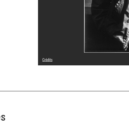
Crédits
© droits réservés
Crédit photographique : Centre Pompidou, MNAM-CCI/Geo
Réf. image : 4F70632 [2003 CX 0362]
es