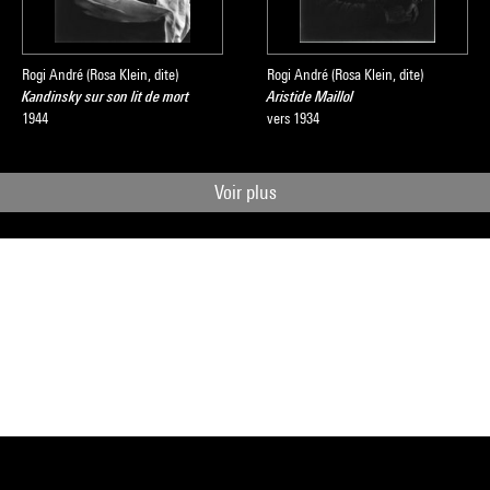
Rogi André (Rosa Klein, dite)
Rogi André (Rosa Klein, dite)
Kandinsky sur son lit de mort
Aristide Maillol
1944
vers 1934
Voir plus