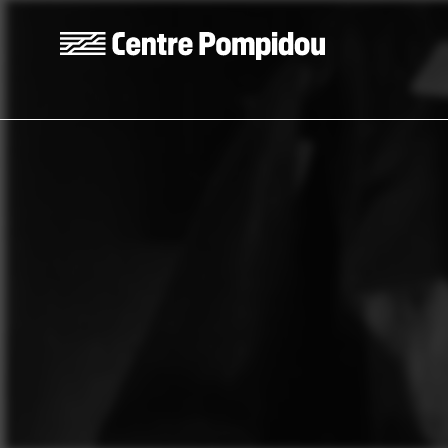
Aller au contenu principal
Centre Pompidou