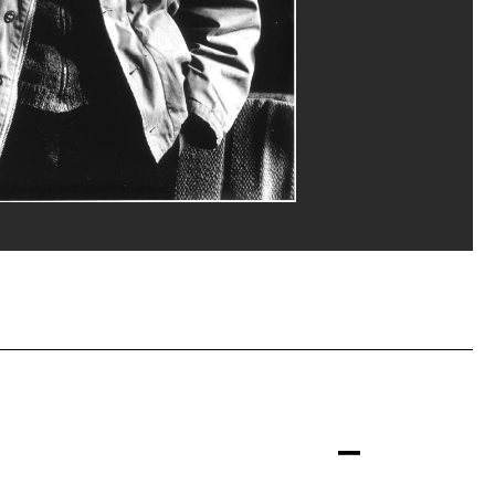
rges Meguerditchian/Dist. GrandPalaisRmn