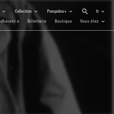
e
Collection
Pompidou+
fr
(current)
(current)
(current)
adhérent·e
Billetterie
Boutique
Vous êtes