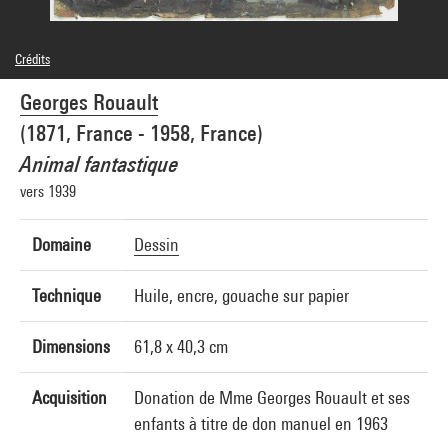
Crédits
© Adagp, Paris
Georges Rouault
Crédit photographique : Centre Pompidou, MNAM-CCI/Philippe Migeat/Dist.
GrandPalaisRmn
(1871, France - 1958, France)
Réf. image : 4N60832
Diffusion image :
Animal fantastique
GrandPalaisRmnPhoto
vers 1939
Domaine
Dessin
Technique
Huile, encre, gouache sur papier
Dimensions
61,8 x 40,3 cm
Acquisition
Donation de Mme Georges Rouault et ses
enfants à titre de don manuel en 1963