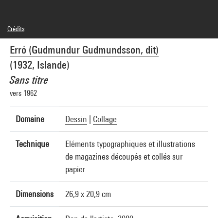
Crédits
© Adagp, Paris
Erró (Gudmundur Gudmundsson, dit)
Crédit photographique : Service de la documentation photographique du MNAM -
Centre Pompidou, MNAM-CCI
(1932, Islande)
Réf. image : 4N09895
Sans titre
vers 1962
Domaine
Dessin
|
Collage
Technique
Eléments typographiques et illustrations
de magazines découpés et collés sur
papier
Dimensions
26,9 x 20,9 cm