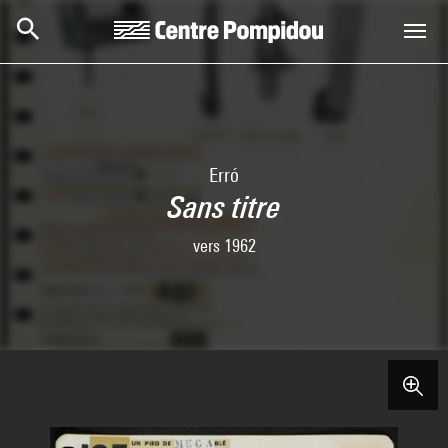
Aller au contenu principal
Centre Pompidou
Erró
Sans titre
vers 1962