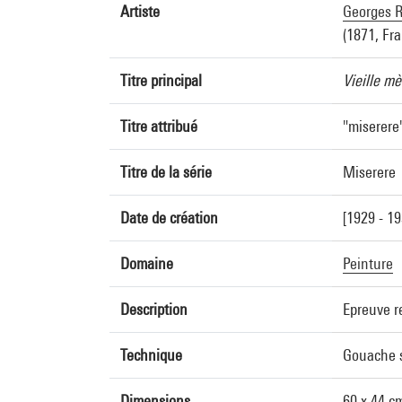
Artiste
Georges R
(1871, Fra
Titre principal
Vieille mè
Titre attribué
"miserere
Titre de la série
Miserere
Date de création
[1929 - 19
Domaine
Peinture
Description
Epreuve r
Technique
Gouache s
Dimensions
60 x 44 c