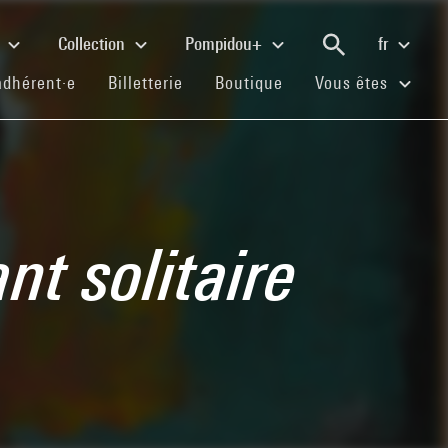
e
Collection
Pompidou+
fr
(current)
(current)
(current)
adhérent·e
Billetterie
Boutique
Vous êtes
nt solitaire