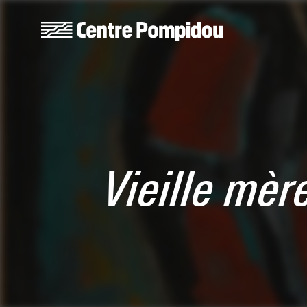
Aller au contenu principal
Centre Pompidou
Vieille mèr