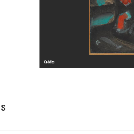
Crédits
© Adagp, Paris
Crédit photographique : Centre Pompidou, MNAM-CCI/Geo
Réf. image : 4N55796
Diffusion image :
GrandPalaisRmnPhoto
es