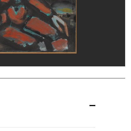
rges Meguerditchian/Dist. GrandPalaisRmn