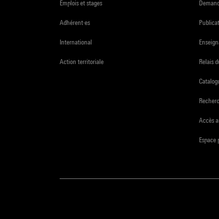
Emplois et stages
Demande
Adhérent·es
Publicat
International
Enseign
Action territoriale
Relais 
Catalogu
Recher
Accès a
Espace 