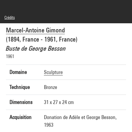
Crédits
Légende : Récolement, image du Musée des Beaux- Arts et d'Archéologie de
Marcel-Antoine Gimond
Besançon
© Adagp, Paris
(1894, France - 1961, France)
Crédit photographique : Musée des Beaux-Arts et d'Archéologie de Besançon - Mairie
de Besançon
Buste de George Besson
Réf. image : 5A05550
1961
Domaine
Sculpture
Technique
Bronze
Dimensions
31 x 27 x 24 cm
Acquisition
Donation de Adèle et George Besson,
1963