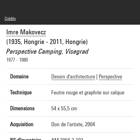
Crédits
© droits réservés
Imre Makovecz
Crédit photographique : Centre Pompidou, MNAM-CCI/Philippe Migeat/Dist.
GrandPalaisRmn
(1935, Hongrie - 2011, Hongrie)
Réf. image : 4F31052 [2002 CX 3230]
Diffusion image :
Perspective Camping, Visegrad
GrandPalaisRmnPhoto
1977 - 1980
Domaine
Dessin d'architecture
|
Perspective
Technique
Feutre rouge et graphite sur calque
Dimensions
54 x 55,5 cm
Acquisition
Don de l'artiste, 2004