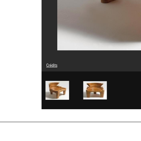
Crédits
© Kossi Aguessy
Crédit photographique : Centre Pompidou, MNAM-CCI/Geo
Réf. image : 4N42612
Diffusion image :
GrandPalaisRmnPhoto