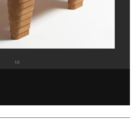
1/2
rges Meguerditchian/Dist. GrandPalaisRmn