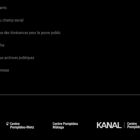
ants
du champ social
e des itinérances pour le jeune public
che
ux archives publiques
presse