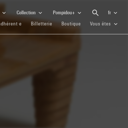
e
Collection
Pompidou+
fr
(current)
(current)
(current)
adhérent·e
Billetterie
Boutique
Vous êtes