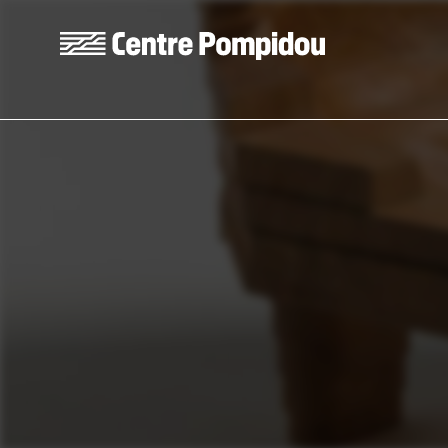
Aller au contenu principal
Centre Pompidou