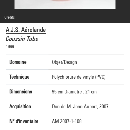
Crédits
© Aérolande
A.J.S. Aérolande
Crédit photographique : G. Meguerditchian et Ph. Migeat - Centre Pompidou,
MNAM-CCI
Coussin Tube
Réf. image : 4N40903
1966
Domaine
Objet/Design
Technique
Polychlorure de vinyle (PVC)
Dimensions
95 cm Diamètre : 21 cm
Acquisition
Don de M. Jean Aubert, 2007
N° d'inventaire
AM 2007-1-108