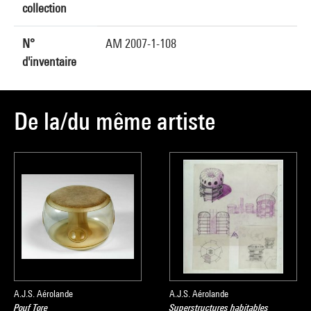
collection
N°
AM 2007-1-108
d'inventaire
De la/du même artiste
A.J.S. Aérolande
A.J.S. Aérolande
Pouf Tore
Superstructures habitables