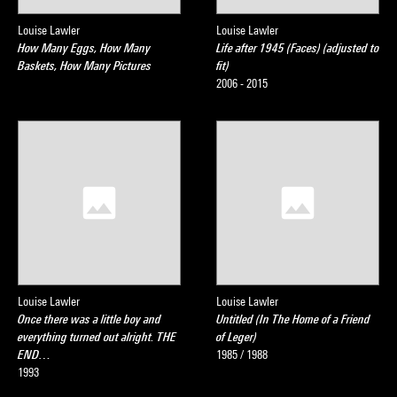
Louise Lawler
Louise Lawler
How Many Eggs, How Many
Life after 1945 (Faces) (adjusted to
Baskets, How Many Pictures
fit)
2006 - 2015
Louise Lawler
Louise Lawler
Once there was a little boy and
Untitled (In The Home of a Friend
everything turned out alright. THE
of Leger)
END…
1985 / 1988
1993