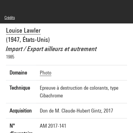
Crédits
© Louise Lawler
Louise Lawler
Crédit photographique : Centre Pompidou, MNAM-CCI/Bertrand Prévost/Dist.
GrandPalaisRmn
(1947, États-Unis)
Réf. image : 4N94050
Diffusion image :
Import / Export ailleurs et autrement
GrandPalaisRmnPhoto
1985
Domaine
Photo
Technique
Epreuve à destruction de colorants, type
Cibachrome
Acquisition
Don de M. Claude-Hubert Gintz, 2017
N°
AM 2017-141